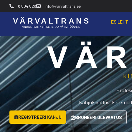
6 604 626
info@varvaltrans.ee
ESILEHT
KI
Profes
Kahjukäsitlus, keretööd
REGISTREERI KAHJU
BRONEERI ÜLEVAATUS