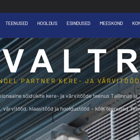
TEENUSED
HOOLDUS
ESINDUSED
MEESKOND
KO
NDEL PARTNER KERE- JA VÄRVITÖÖ
sionaalne sõidukite kere- ja värvitööde teenus Tallinnas ja 
, värvitööd, klaasitööd ja hooldustööd – kõik teenused Teie