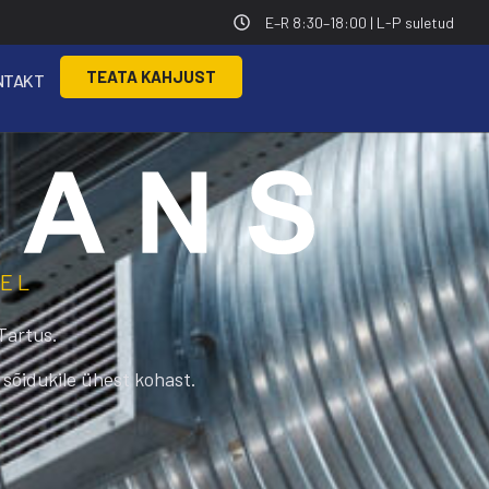
E–R 8:30–18:00 | L-P suletud
TEATA KAHJUST
NTAKT
DEL
Tartus.
 sõidukile ühest kohast.